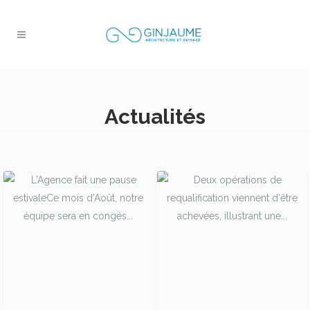
Actualités