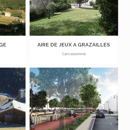
VOIR
AGE
AIRE DE JEUX A GRAZAILLES
Carcassonne
VOIR