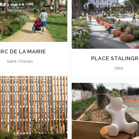
VOIR
VOIR
RC DE LA MAIRIE
PLACE STALING
Saint-Chinian
Sète
VOIR
VOIR