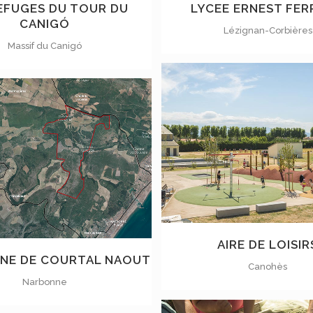
EFUGES DU TOUR DU
LYCEE ERNEST FE
CANIGÓ
Lézignan-Corbières
Massif du Canigó
VOIR
VOIR
AIRE DE LOISIR
INE DE COURTAL NAOUT
Canohès
Narbonne