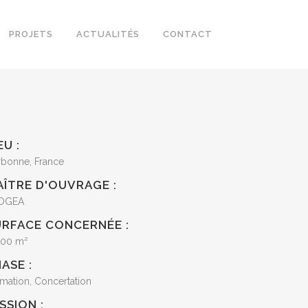
PROJETS
ACTUALITÉS
CONTACT
EU :
rbonne, France
AÎTRE D'OUVRAGE :
OGEA
URFACE CONCERNÉE :
000 m²
ASE :
mation, Concertation
SSION :