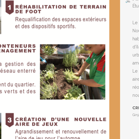
Étu
Le 
Nou
hab
d’î
urb
amé
Le 
air
réo
nou
CR
Gin