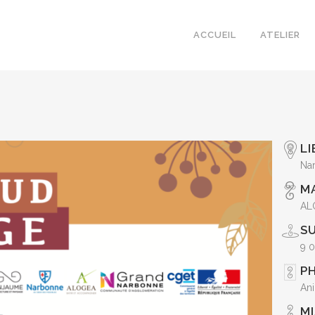
ACCUEIL
ATELIER
LI
Na
M
AL
S
9 
PH
Ani
MI