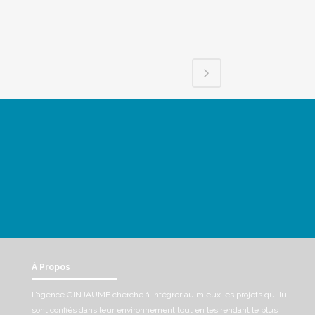
À Propos
L’agence GINJAUME cherche à intégrer au mieux les projets qui lui
sont confiés dans leur environnement tout en les rendant le plus