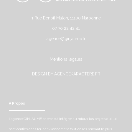
1 Rue Benoît Malon, 11100 Narbonne
07 70 22 42 41
agence@ginjaume.fr
Mentions légales
DESIGN BY AGENCEKARACTERE.FR
À Propos
L’agence GINJAUME cherche à intégrer au mieux les projets qui lui
sont confiés dans leur environnement tout en les rendant le plus