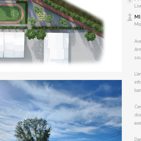
Liv
MI
Mis
Ave
Arm
sou
L’e
inf
bar
Cec
dou
axe
Dan