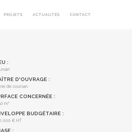
PROJETS
ACTUALITÉS
CONTACT
EU :
ursan
AÎTRE D'OUVRAGE :
rie de coursan
URFACE CONCERNÉE :
50 m²
NVELOPPE BUDGÉTAIRE :
0 000 € HT
ASE :