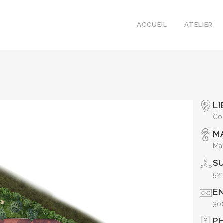
ACCUEIL
ATELIER
LI
Co
M
Mai
S
52
E
30
PH