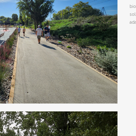
bio
sol
ada