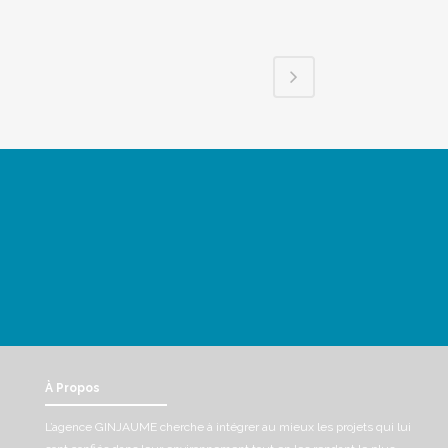
À Propos
L’agence GINJAUME cherche à intégrer au mieux les projets qui lui