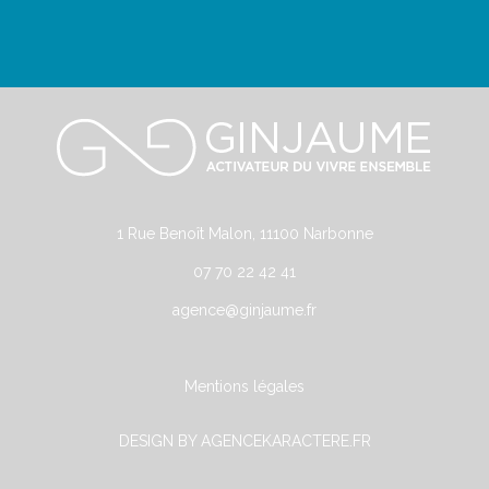
1 Rue Benoît Malon, 11100 Narbonne
07 70 22 42 41
agence@ginjaume.fr
Mentions légales
DESIGN BY AGENCEKARACTERE.FR