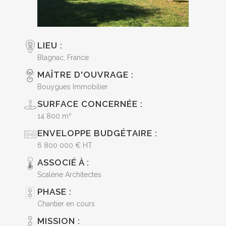
LIEU :
Blagnac, France
MAÎTRE D'OUVRAGE :
Bouygues Immobilier
SURFACE CONCERNÉE :
14 800 m²
ENVELOPPE BUDGÉTAIRE :
6 800 000 € HT
ASSOCIÉ À :
Scalène Architectes
PHASE :
Chantier en cours
MISSION :