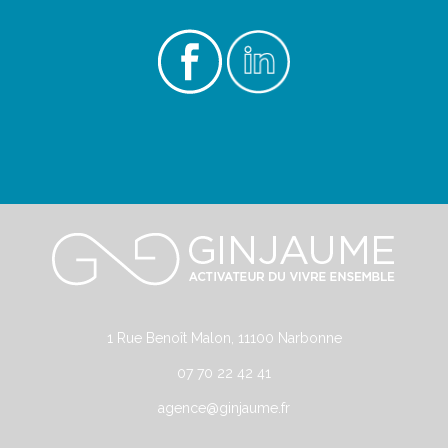
1 Rue Benoît Malon, 11100 Narbonne
07 70 22 42 41
agence@ginjaume.fr