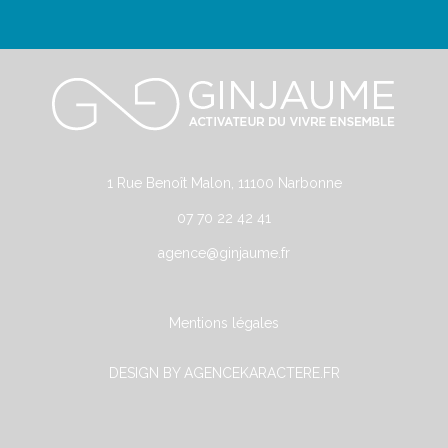
1 Rue Benoît Malon, 11100 Narbonne
07 70 22 42 41
agence@ginjaume.fr
Mentions légales
DESIGN BY AGENCEKARACTERE.FR